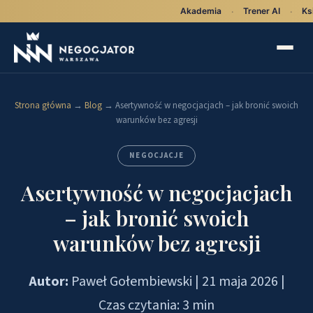
Akademia
Trener AI
Ks
·
·
Strona główna
→
Blog
→
Asertywność w negocjacjach – jak bronić swoich
warunków bez agresji
NEGOCJACJE
Asertywność w negocjacjach
– jak bronić swoich
warunków bez agresji
Autor:
Paweł Gołembiewski |
21 maja 2026
|
Czas czytania: 3 min